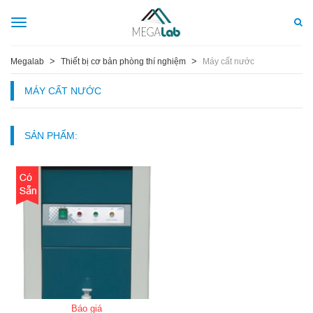
Toggle
navigation
>
>
Megalab
Thiết bị cơ bản phòng thí nghiệm
Máy cất nước
MÁY CẤT NƯỚC
SẢN PHẨM:
Báo giá