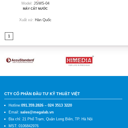
Model:
JSWS-04
MÁY CẤT NƯỚC
Xuất xứ:
Hàn Quốc
1
CTY CỔ PHẦN ĐẦU TƯ KỸ THUẬT VIỆT
Hotline:
091.359.2826 – 024 3513 3220
Email:
sales@megalab.vn
Địa chỉ: 21 Phố Trạm, Quận Long Biên, TP. Hà Nội
MST: 0106842976