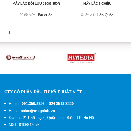
MÁY LẮC ĐỐI LƯU JSOS-350R
MÁY LẮC 3 CHIỀU
Xuất xứ:
Hàn quốc
Xuất xứ:
Hàn Quốc
1
CTY CỔ PHẦN ĐẦU TƯ KỸ THUẬT VIỆT
Hotline:
091.359.2826 – 024 3513 3220
Email:
sales@megalab.vn
Địa chỉ: 21 Phố Trạm, Quận Long Biên, TP. Hà Nội
MST: 0106842976