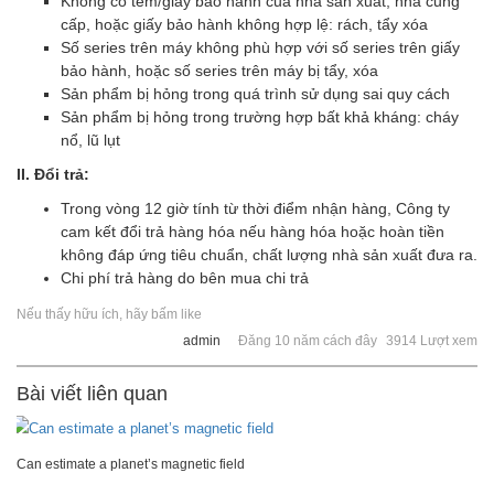
Không có tem/giấy bảo hành của nhà sản xuất, nhà cung
cấp, hoặc giấy bảo hành không hợp lệ: rách, tẩy xóa
Số series trên máy không phù hợp với số series trên giấy
bảo hành, hoặc số series trên máy bị tẩy, xóa
Sản phẩm bị hỏng trong quá trình sử dụng sai quy cách
Sản phẩm bị hỏng trong trường hợp bất khả kháng: cháy
nổ, lũ lụt
II. Đổi trả:
Trong vòng 12 giờ tính từ thời điểm nhận hàng, Công ty
cam kết đổi trả hàng hóa nếu hàng hóa hoặc hoàn tiền
không đáp ứng tiêu chuẩn, chất lượng nhà sản xuất đưa ra.
Chi phí trả hàng do bên mua chi trả
Nếu thấy hữu ích, hãy bấm like
admin
Đăng 10 năm cách đây
3914 Lượt xem
Bài viết liên quan
Can estimate a planet’s magnetic field