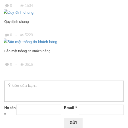
0
-
1534
Quy định chung
0
-
5229
Bảo mật thông tin khách hàng
0
-
3616
Họ tên
Email *
*